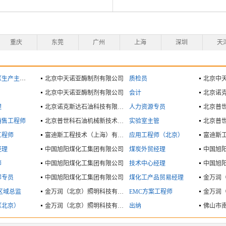
重庆
东莞
广州
上海
深圳
天
生产主管）
北京中天诺亚酶制剂有限公司
质检员
北京中
北京中天诺亚酶制剂有限公司
会计
理
北京诺克斯达石油科技有限公司
人力资源专员
销售工程师
北京普世科石油机械新技术有限公司
实验室主管
工程师
富迪斯工程技术（上海）有限公司
应用工程师（北京）
经理
中国旭阳煤化工集团有限公司
煤炭外贸经理
中国旭
师
中国旭阳煤化工集团有限公司
技术中心经理
中国旭
部专员
中国旭阳煤化工集团有限公司
煤化工产品贸易经理
区域总监
金万润（北京）照明科技有限公司
EMC方案工程师
（北京）
金万润（北京）照明科技有限公司
出纳