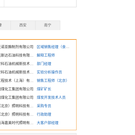
津
西安
南宁
天诺亚酶制剂有限公司
区域销售经理（食品/生物专业）
北京诺克斯达石油科技有限公司
解释工程师
北京普世科石油机械新技术有限公司
部门经理
北京普世科石油机械新技术有限公司
实验分析操作员
富迪斯工程技术（上海）有限公司
销售工程师（北京）
阳煤化工集团有限公司
煤矿矿长
阳煤化工集团有限公司
煤炭开发技术人员
金万润（北京）照明科技有限公司
采购专员
金万润（北京）照明科技有限公司
行政助理
佛山市南海嘉美时代照明有限公司
大客户部经理