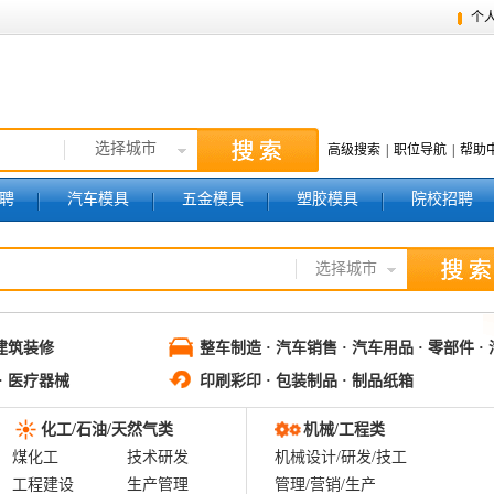
个
选择城市
高级搜索
|
职位导航
|
帮助
聘
汽车模具
五金模具
塑胶模具
院校招聘
选择城市
 建筑装修
整车制造 · 汽车销售 · 汽车用品 · 零部件 ·
· 医疗器械
印刷彩印 · 包装制品 · 制品纸箱
化工/石油/天然气类
机械/工程类
煤化工
技术研发
机械设计/研发/技工
工程建设
生产管理
管理/营销/生产