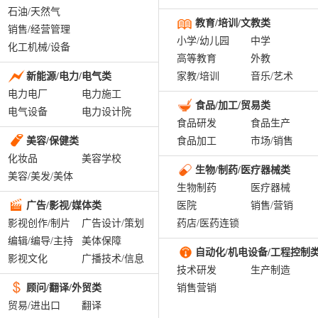
石油/天然气
教育/培训/文教类
销售/经营管理
小学/幼儿园
中学
化工机械/设备
高等教育
外教
新能源/电力/电气类
家教/培训
音乐/艺术
电力电厂
电力施工
食品/加工/贸易类
电气设备
电力设计院
食品研发
食品生产
美容/保健类
食品加工
市场/销售
化妆品
美容学校
生物/制药/医疗器械类
美容/美发/美体
生物制药
医疗器械
广告/影视/媒体类
医院
销售/营销
影视创作/制片
广告设计/策划
药店/医药连锁
编辑/编导/主持
美体保障
自动化/机电设备/工程控制
影视文化
广播技术/信息
技术研发
生产制造
顾问/翻译/外贸类
销售营销
贸易/进出口
翻译