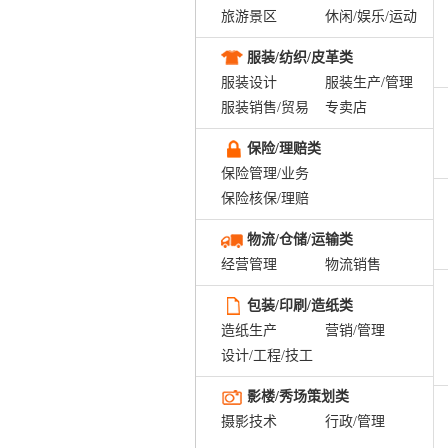
旅游景区
休闲/娱乐/运动
服装/纺织/皮革类
服装设计
服装生产/管理
服装销售/贸易
专卖店
保险/理赔类
保险管理/业务
保险核保/理赔
物流/仓储/运输类
经营管理
物流销售
包装/印刷/造纸类
造纸生产
营销/管理
设计/工程/技工
影楼/秀场策划类
摄影技术
行政/管理