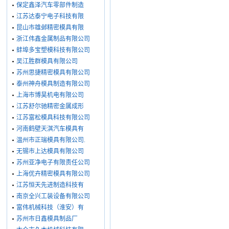
保定鑫泽汽车零部件制造
江苏达泰宁电子科技有限
昆山市雄邺精密模具有限
浙江伟鑫金属制品有限公司
蚌埠多宝塑模科技有限公司
吴江胜群模具有限公司
苏州思捷精密模具有限公司
泰州神舟模具制造有限公司
上海市博昊机电有限公司
江苏舒尔驰精密金属成形
江苏富松模具科技有限公司
河南鹤壁天淇汽车模具有
温州市正瑞模具有限公司.
无锡市上达模具有限公司
苏州亚净电子有限责任公司
上海优卉精密模具有限公司
江苏恒天先进制造科技有
南京全兴工装设备有限公司
富伟机械科技（淮安）有
苏州市日鑫模具制品厂