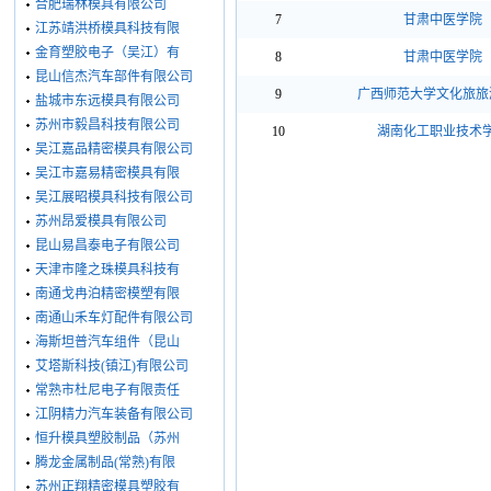
合肥瑞林模具有限公司
7
甘肃中医学院
江苏靖洪桥模具科技有限
金育塑胶电子（吴江）有
8
甘肃中医学院
昆山信杰汽车部件有限公司
9
广西师范大学文化旅旅
盐城市东远模具有限公司
苏州市毅昌科技有限公司
10
湖南化工职业技术
吴江嘉品精密模具有限公司
吴江市嘉易精密模具有限
吴江展昭模具科技有限公司
苏州昂爱模具有限公司
昆山易昌泰电子有限公司
天津市隆之珠模具科技有
南通戈冉泊精密模塑有限
南通山禾车灯配件有限公司
海斯坦普汽车组件（昆山
艾塔斯科技(镇江)有限公司
常熟市杜尼电子有限责任
江阴精力汽车装备有限公司
恒升模具塑胶制品（苏州
腾龙金属制品(常熟)有限
苏州正翔精密模具塑胶有