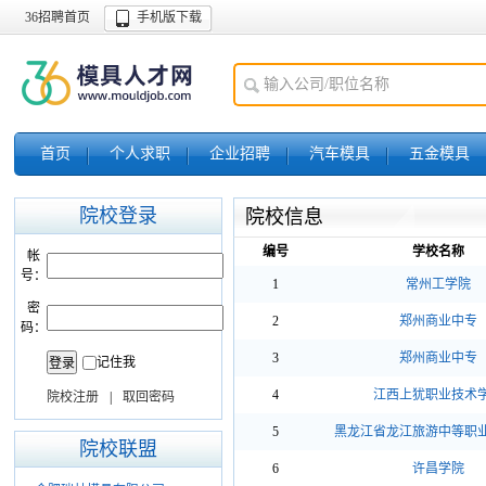
36招聘首页
手机版下载
首页
个人求职
企业招聘
汽车模具
五金模具
院校登录
院校信息
编号
学校名称
帐
号：
1
常州工学院
密
2
郑州商业中专
码：
3
郑州商业中专
记住我
4
江西上犹职业技术
院校注册
|
取回密码
5
黑龙江省龙江旅游中等职
院校联盟
6
许昌学院