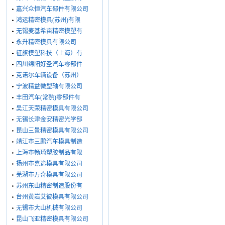
嘉兴众恒汽车部件有限公司
鸿运精密模具(苏州)有限
无锡麦基希亩精密模塑有
永升精密模具有限公司
征旗模塑科技（上海）有
四川绵阳好圣汽车零部件
克诺尔车辆设备（苏州）
宁波精益微型轴有限公司
丰田汽车(常熟)零部件有
吴江天荣精密模具有限公司
无锡长津金安精密光学部
昆山三景精密模具有限公司
靖江市三鹏汽车模具制造
上海市畅琦塑胶制品有限
扬州市嘉途模具有限公司
芜湖市万奇模具有限公司
苏州东山精密制造股份有
台州黄岩艾彼模具有限公司
无锡市大山机械有限公司
昆山飞亚精密模具有限公司