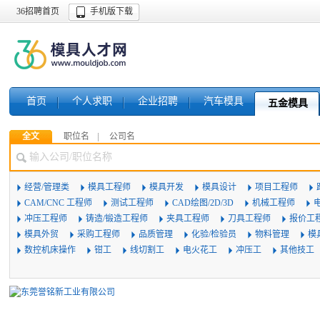
36招聘首页
手机版下载
首页
个人求职
企业招聘
汽车模具
五金模具
全文
职位名
公司名
经营/管理类
模具工程师
模具开发
模具设计
项目工程师
CAM/CNC 工程师
测试工程师
CAD绘图/2D/3D
机械工程师
冲压工程师
铸造/锻造工程师
夹具工程师
刀具工程师
报价工
模具外贸
采购工程师
品质管理
化验/检验员
物料管理
模
数控机床操作
钳工
线切割工
电火花工
冲压工
其他技工