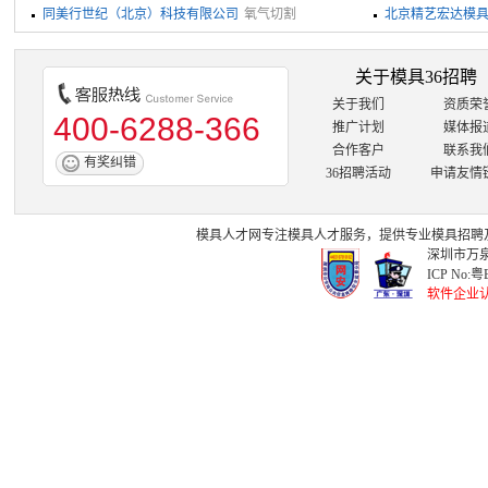
同美行世纪（北京）科技有限公司
氧气切割
北京精艺宏达模
关于模具36招聘
关于我们
资质荣
400-6288-366
推广计划
媒体报
合作客户
联系我
有奖纠错
36招聘活动
申请友情
模具人才网
专注
模具人才
服务，提供专业
模具招聘
深圳市万泉
ICP No:
粤B
软件企业