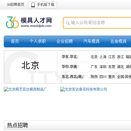
36招聘首页
手机版下载
首页
个人求职
企业招聘
汽车模具
五金模具
华东-华北：
北京
上海
江苏
浙江
福
北京
华中-华南：
广东
深圳
东莞
湖北
湖
东北-西北(南)：
陕西
四川
重庆
全国/其
热点招聘