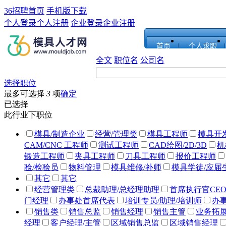
36招聘首页
手机版下载
个人登录
个人注册
企业登录
企业注册
首页
个人求职
全文
职位名
公司名
选择职位
最多可选择
3
项
确定
已选择
此行业下职位
模具/制造企业
经营/管理类
模具工程师
模具开
CAM/CNC 工程师
测试工程师
CAD绘图/2D/3D
机
锻造工程师
夹具工程师
刀具工程师
报价工程师
验/检验员
物料管理
模具维修/补师
模具学徒/应届
其它
其它
经营管理类
总裁助理/总经理助理
首席执行官CEO
门经理
办事处首席代表
培训专员/助理/培训师
办
销售类
销售总监
销售经理
销售主管
业务拓展
经理
客户经理/主管
区域销售总监
区域销售经理