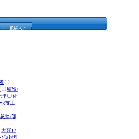
机械人才
程
师
铸造/
管理
化
他技工
总监/部
大客户
外贸经理