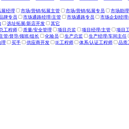
拓展经理
市场/营销/拓展主管
市场/营销/拓展专员
市场助理
/品牌专员
市场通路经理/主管
市场通路专员
市场企划经理
购
选址拓展/新店开发
其它
副总工程师
质量/安全管理
项目总监
项目经理/主管
项目
主管/督导/领班/组长
化验员
生产总监
生产经理/车间主任
助理
买手
供应商开发
IE工程师
体系/认证工程师
品质
其他
员
人事助理
招聘经理/主管
招聘专员/助理
人事总监
薪
训经理/主管
培训专员/助理/培训师
人力资源信息系统专员
行政专员/助理
经理助理/秘书
前台接待/总机/接待生
后
务经理
财务顾问
财务主管/总帐主管
会计经理/会计主管
财务分析经理/主管
财务分析员
成本经理/成本主管
成本管
理
税务经理/税务主管
其他
术)
客服主管(非技术)
客服专员/助理(非技术)
客户关系经理
持主管
售前/售后技术支持工程师
VIP专员
咨询热线/呼叫