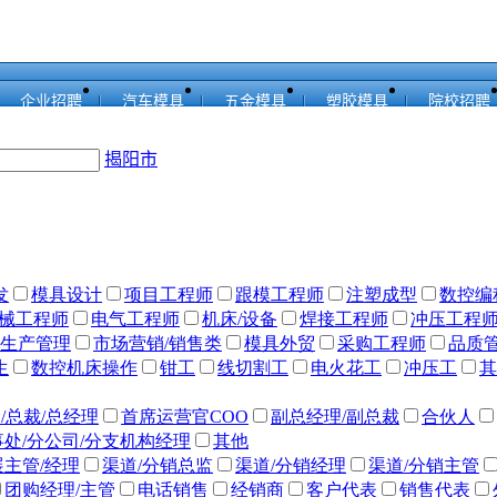
企业招聘
汽车模具
五金模具
塑胶模具
院校招聘
揭阳市
发
模具设计
项目工程师
跟模工程师
注塑成型
数控编
械工程师
电气工程师
机床/设备
焊接工程师
冲压工程
生产管理
市场营销/销售类
模具外贸
采购工程师
品质
生
数控机床操作
钳工
线切割工
电火花工
冲压工
其
/总裁/总经理
首席运营官COO
副总经理/副总裁
合伙人
事处/分公司/分支机构经理
其他
主管/经理
渠道/分销总监
渠道/分销经理
渠道/分销主管
团购经理/主管
电话销售
经销商
客户代表
销售代表