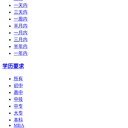
一天内
三天内
一周内
半月内
一月内
三月内
半年内
一年内
学历要求
所有
初中
高中
中技
中专
大专
本科
MBA