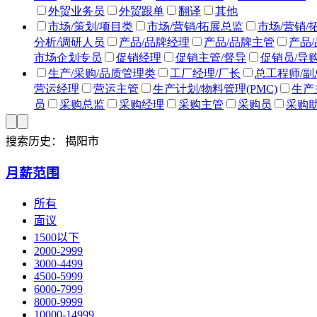
外贸业务员
外贸跟单
翻译
其他
市场/策划/项目类
市场/营销/拓展总监
市场/营销/
分析/调研人员
产品/品牌经理
产品/品牌主管
产品
市场企划专员
促销经理
促销主管/督导
促销员/导
生产/采购/品质管理类
工厂经理/厂长
总工程师/
营运经理
营运主管
生产计划/物料管理(PMC)
生产
员
采购总监
采购经理
采购主管
采购员
采购
（QA/QC）
SMT工程师
PCB工程师
电气工程师
人力资源/文职类类
人事经理
人事主管
人事专
搜索历史：
揭阳市
理/主管
薪资福利专员/助理
绩效考核经理/主管
培
化/员工关系/工会管理
其他
月薪范围
行政/后勤类
行政总监
行政经理/主管/办公室主任
管理员/资料管理员
电脑操作员/打字员
其他
所有
财务/审计/统计类
首席财务官 CFO
财务总监
财
面议
出纳员
财务/会计助理
会计文员
固定资产会计
1500以下
金经理/主管
资金专员
审计经理/主管
审计专员/助
2000-2999
客服/技术支持类
客服总监(非技术)
客服经理(非技
3000-4499
投诉专员
售前/售后技术支持经理
售前/售后技术支
4500-5999
6000-7999
员
其它
8000-9999
10000-14999