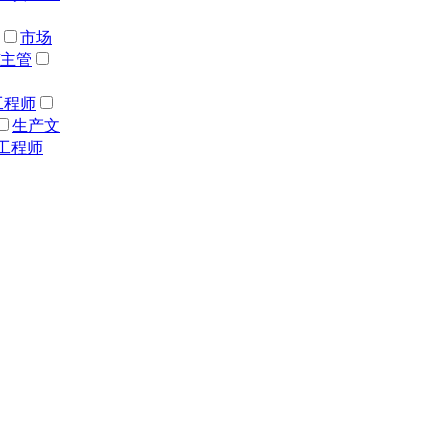
市场
/主管
工程师
生产文
工程师
资福利经
企业文
勤
图书
会计
理员
资
/主管
中心服务人