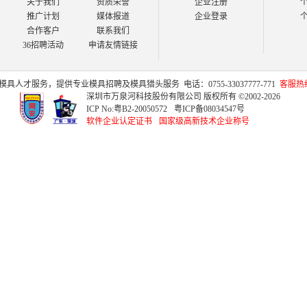
关于我们
资质荣誉
企业注册
推广计划
媒体报道
企业登录
合作客户
联系我们
36招聘活动
申请友情链接
模具人才
服务，提供专业
模具招聘
及
模具猎头
服务
电话：0755-33037777-771
客服热线：
深圳市万泉河科技股份有限公司 版权所有 ©2002-2026
ICP No:
粤B2-20050572
粤ICP备08034547号
软件企业认定证书
国家级高新技术企业称号