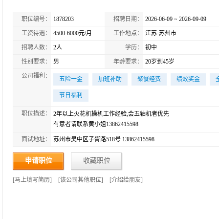
职位编号：
1878203
招聘日期：
2026-06-09 ~ 2026-09-09
工资待遇：
4500-6000元/月
工作地点：
江苏-苏州市
招聘人数：
2人
学历：
初中
性别要求：
男
年龄要求：
20岁到45岁
公司福利：
五险一金
加班补助
聚餐经费
绩效奖金
节日福利
职位描述：
2年以上火花机操机工作经验,会五轴机者优先
有意者请联系黄小姐13862415598
面试地址：
苏州市吴中区子胥路518号 13862415598
申请职位
收藏职位
[
马上填写简历
]
[
该公司其他职位
]
[
介绍给朋友
]