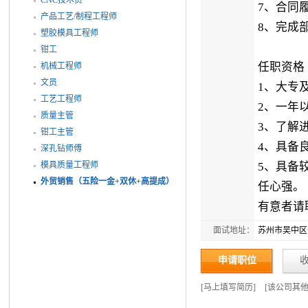
7、合同
产品工艺/制程工程师
8、完成
塑胶模具工程师
钳工
任职资格
机械工程师
文员
1、大专
工艺工程师
2、一年
质量主管
3、了解
钳工主管
4、具备
深孔钻师傅
模具质量工程师
5、具备
外贸销售（五险一金+双休+高提成）
任心强。
有意者请联
面试地址：
苏州市吴中区子胥
申请职位
[
马上填写简历
]
[
该公司其