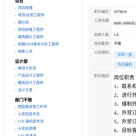
项目
项目经理
职位编号：
1879610
项目\应用工程师
工资待遇：
报价员
8000-10000元
项目助理工程师
招聘人数：
1人
模具报价工程师
性别要求：
不限
前期DFM报告分析工程师
销售人员
公司福利：
五险一金
设计部
节日福利
模流分析员
产品设计工程师
职位描述：
岗位职责
模具设计工程师
1、联系
设计主管
2、进行
部门不限
3、缮制
塑胶模具钳工补师
4、外贸
火花机技术员
5、外贸
CNC操机技术员
火花机师傅
6、目标
CNC技术员