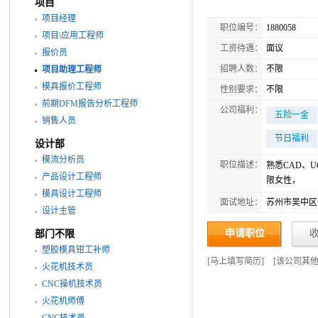
项目
项目经理
职位编号：
1880058
项目\应用工程师
工资待遇：
面议
报价员
招聘人数：
不限
项目助理工程师
模具报价工程师
性别要求：
不限
前期DFM报告分析工程师
公司福利：
五险一金
销售人员
节日福利
设计部
模流分析员
职位描述：
熟悉CAD、
产品设计工程师
限女性，
模具设计工程师
面试地址：
苏州市吴中区子胥
设计主管
申请职位
部门不限
塑胶模具钳工补师
[
马上填写简历
]
[
该公司其
火花机技术员
CNC操机技术员
火花机师傅
CNC技术员