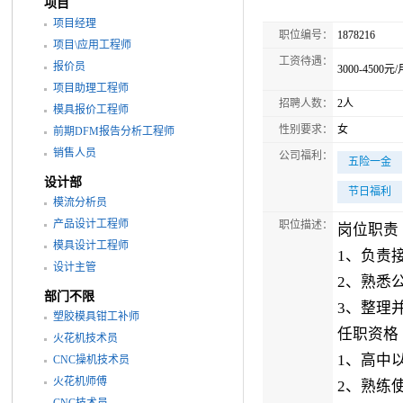
项目
项目经理
职位编号：
1878216
项目\应用工程师
工资待遇：
报价员
3000-4500元/
项目助理工程师
招聘人数：
2人
模具报价工程师
性别要求：
女
前期DFM报告分析工程师
销售人员
公司福利：
五险一金
设计部
节日福利
模流分析员
产品设计工程师
职位描述：
岗位职责
模具设计工程师
1、负责
设计主管
2、熟悉
部门不限
3、整理
塑胶模具钳工补师
任职资格
火花机技术员
1、高中
CNC操机技术员
火花机师傅
2、熟练使
CNC技术员