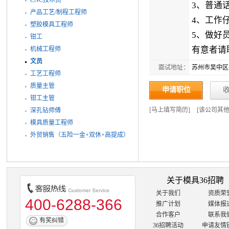
3、普通
产品工艺/制程工程师
4、工作
塑胶模具工程师
5、做好
钳工
有意者请联
机械工程师
文员
面试地址：
苏州市吴中区子胥
工艺工程师
质量主管
申请职位
钳工主管
[
马上填写简历
]
[
该公司其
深孔钻师傅
模具质量工程师
外贸销售（五险一金+双休+高提成）
关于模具36招聘
关于我们
资质荣
400-6288-366
推广计划
媒体报
合作客户
联系我
有奖纠错
36招聘活动
申请友情